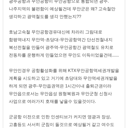
광주공항과 무안공항이 무안공항으로 통합되면 광주.
나주지역의 불편함이 예상될건데 무안군은 왜? 고속철만 
생각하고 광역철도를 생각 안했는지??
호남고속철 무안공항경유대신에 차라리 그림대로 
함평역내지 무안역-초당대-무안공항역간 단선전철내지 
복선전철을 만들어 광주역-무안공항간 광역철도 유치로 
전동차를 운행하게 만들었으면 무안도 이득이었을건데......
무안인경우 공항활성화를 위해 KTX무안공항역세권개발을 
계획을 시도하고 있고 거기에 초당대와 무안역세권개발을 
하게 되면 광주-무안읍권역은 1시간이내 출퇴근권이라 
무안읍으로서는 무안읍성 원형복원과 무안군청 신청사 
사업으로 여러가지 호재를 낳을수 있을것이다.
군공항 이전으로 인한 인센티브가 커지면 영광과 장성, 
고흥등도 서서히 군침이 돌것으로 예상될거 같고 
여수도 