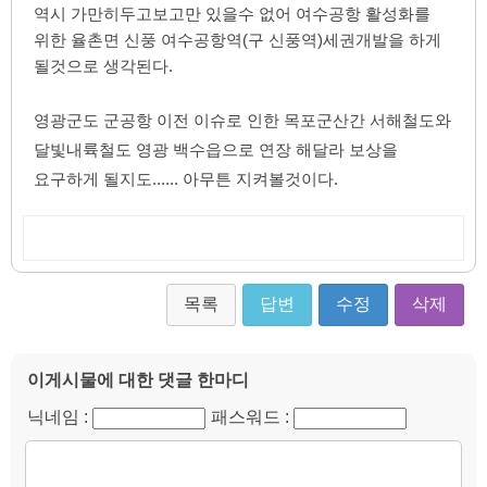
역시 가만히두고보고만 있을수 없어 여수공항 활성화를 
위한 율촌면 신풍 여수공항역(구 신풍역)세권개발을 하게 
될것으로 생각된다.
영광군도 군공항 이전 이슈로 인한 목포군산간 서해철도와 
달빛내륙철도 영광 백수읍으로 연장 해달라 보상을 
요구하게 될지도...... 
아무튼 지켜볼것이다.
목록
답변
수정
삭제
이게시물에 대한 댓글 한마디
닉네임 :
패스워드 :