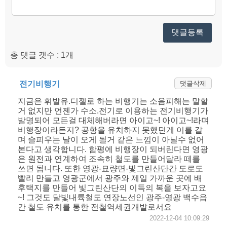
댓글등록
총 댓글 갯수 : 1개
전기비행기
댓글삭제
지금은 휘발유.디젤로 하는 비행기는 소음피해는 말할
거 없지만 언젠가 수소.전기로 이용하는 전기비행기가
발명되어 모든걸 대체해버라면 아이고~! 아이고~!라며
비행장이라든지? 공항을 유치하지 못했던게 이를 갈
며 슬피우는 날이 오게 될거 같은 느낌이 아닐수 없어
본다고 생각합니다. 함평에 비행장이 되버린다면 영광
은 원전과 연계하여 조속히 철도를 만들어달라 떼를
쓰면 됩니다. 또한 영광-묘량면-빛그린산단간 도로도
빨리 만들고 영광군에서 광주와 제일 가까운 곳에 배
후택지를 만들어 빛그린산단의 이득의 복을 보자고요
~! 그것도 달빛내륙철도 연장노선인 광주-영광 백수읍
간 철도 유치를 통한 전철역세권개발로서요
2022-12-04 10:09:29