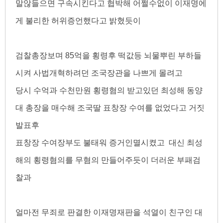
말않들으면 구속시킨다고 협박해 어쩔수없이 이재명에
게 불리한 허위증언했다고 밝혔듯이
검찰총장보며 85억을 횡령후 떡값등 뇌물뿌린 부하들
시켜 사법개혁하려던 조국장관을 나쁘게 몰려고
당시 수억과 수천만원 횡령혐의 받고있던 최성해 동양
대 총장을 매수해 조국딸 표창장 수여를 없었다고 거짓
발표후
표창장 수여장부도 불태워 증거인멸시켰고 대신 최성
해의 횡령혐의를 무혐의 만들어주듯이 더러운 부패검
찰과
얼마전 무죄로 판결한 이재명재판을 석열이 친구인 대