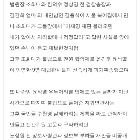
법원장 조희대와 한덕수 정상영 전 검찰총장과
김건희 엄마 의 내연남인 김충식이 서울 복어집에서 만
나 조희대가 그들앞에서 "이재명 재판 올라오면
내가 알아서 처리할테니 걱정말라"고 말한 사실을 옆에
있던 손님이 듣고 제보한것처럼
그후 조희대가 불법으로 전원 합의제로 옮긴후 윤석열
이 임명한 9명 대법판사들과 신속하게 파기환송했으며
또 내란범 윤석열 우두머리를 법에도 없는 날짜가 아닌
시간으로 따지며 불법으로 풀어준 지귀연판사는
그후 국민들 수천명 살해하려는 게획을 짜고 관짝까지
만들고 선관위원 고문과 구타하려던
노상원 전 정보사령관과 정보부 부하들 재판을 비공개