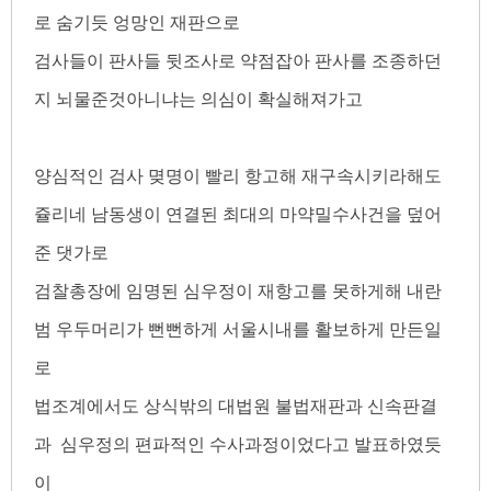
로 숨기듯 엉망인 재판으로
검사들이 판사들 뒷조사로 약점잡아 판사를 조종하던
지 뇌물준것아니냐는 의심이 확실해져가고
양심적인 검사 몆명이 빨리 항고해 재구속시키라해도
쥴리네 남동생이 연결된 최대의 마약밀수사건을 덮어
준 댓가로
검찰총장에 임명된 심우정이 재항고를 못하게해 내란
범 우두머리가 뻔뻔하게 서울시내를 활보하게 만든일
로
법조계에서도 상식밖의 대법원 불법재판과 신속판결
과 심우정의 편파적인 수사과정이었다고 발표하였듯
이