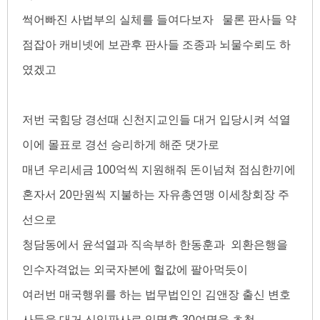
썩어빠진 사법부의 실체를 들여다보자 물론 판사들 약
점잡아 캐비넷에 보관후 판사들 조종과 뇌물수뢰도 하
였겠고
저번 국힘당 경선때 신천지교인들 대거 입당시켜 석열
이에 몰표로 경선 승리하게 해준 댓가로
매년 우리세금 100억씩 지원해줘 돈이넘쳐 점심한끼에
혼자서 20만원씩 지불하는 자유총연맹 이세창회장 주
선으로
청담동에서 윤석열과 직속부하 한동훈과 외환은행을
인수자격없는 외국자본에 헐값에 팔아먹듯이
여러번 매국행위를 하는 법무법인인 김앤장 출신 변호
사들을 대거 신임판사로 임명후 30여명을 초청