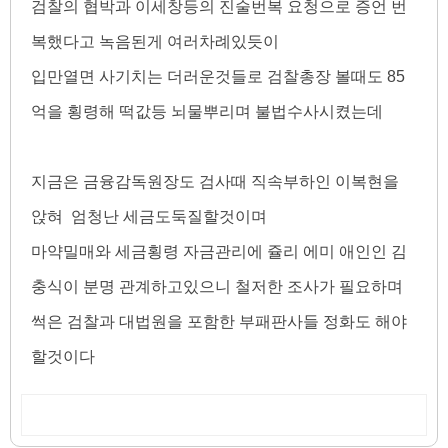
검찰의 협박과 이세창등의 진술번복 요청으로 증언 번
복했다고 녹음된게 여러차례있듯이
입만열면 사기치는 더러운것들로 검찰총장 볼때도 85
억을 횡령해 떡값등 뇌물뿌리며 불법수사시켰는데
지금은 금융감독원장도 검사때 직속부하인 이복현을
앉혀 엄청난 세금도둑질할것이며
마약밀매와 세금횡령 자금관리에 쥴리 에미 애인인 김
충식이 분명 관계하고있으니 철저한 조사가 필요하며
썩은 검찰과 대법원을 포함한 부패판사들 정화도 해야
할것이다